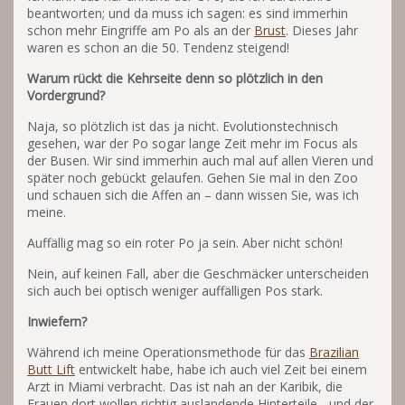
beantworten; und da muss ich sagen: es sind immerhin
schon mehr Eingriffe am Po als an der
Brust
. Dieses Jahr
waren es schon an die 50. Tendenz steigend!
Warum rückt die Kehrseite denn so plötzlich in den
Vordergrund?
Naja, so plötzlich ist das ja nicht. Evolutionstechnisch
gesehen, war der Po sogar lange Zeit mehr im Focus als
der Busen. Wir sind immerhin auch mal auf allen Vieren und
später noch gebückt gelaufen. Gehen Sie mal in den Zoo
und schauen sich die Affen an – dann wissen Sie, was ich
meine.
Auffällig mag so ein roter Po ja sein. Aber nicht schön!
Nein, auf keinen Fall, aber die Geschmäcker unterscheiden
sich auch bei optisch weniger auffälligen Pos stark.
Inwiefern?
Während ich meine Operationsmethode für das
Brazilian
Butt Lift
entwickelt habe, habe ich auch viel Zeit bei einem
Arzt in Miami verbracht. Das ist nah an der Karibik, die
Frauen dort wollen richtig auslandende Hinterteile - und der