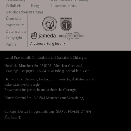
Cellulitebehandlung
Lippenkorrektur
Bauchdeckenstraffung
Über uns
Impressum
Datenschutz
Copyright
Arztbewertung lesen
Partner
Isartal-Praxisklinik für plastische und ästhetische Chirurgie,
Nördliche Münchner Str. 23 82031 München-Grünwald,
info@isartal-klinik.de
Beratung: + 49 (0)89 / 122 84 02 -0
Dr. med. F. Z. Dagtekin, Facharzt für Plastische, Ästhetische und
Rekonstruktive Chirurgie
Privatpraxis für plastische und ästhetische Chirurgie,
Eduard Schmid Str. 13 81541 München (nur Verwaltung)
Noesis Online
Concept | Design | Programmierung | SEO by
Marketing