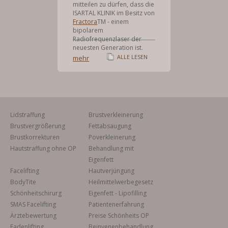
mitteilen zu dürfen, dass die
ISARTAL KLINIK im Besitz von
Fractora
TM - einem
bipolarem
Radiofrequenzlaser der
neuesten Generation ist.
ALLE LESEN
mehr
Lidstraffung
Brustverkleinerung
Brustvergrößerung
Fettabsaugung
Brustkorrekturen
Poverkleinerung
Hautstraffung ohne OP
Behandlung mit
Eigenfett
Facelifting
Hautverjüngung
BodyTite
Heilmittelwerbegesetz
Schönheitschirurg
Eigenfett - Lipofilling
SMAS Facelifting
Patientenerfahrung
Ärztebewertung
Preise Schönheits OP
Fadenlifting
Beinvenenbehandlung