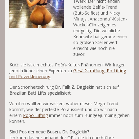
Twerk! Der nicht enden
wollende Belfie-Trend
(Butt-Selfies) und Nicky
Minajs „Anaconda“-Kisten-
Wackel-Clip zeigen es
endgültig: Die weibliche
Kehrseite hat gerade einen
so großen Stellenwert
erreicht wie noch nie
zuvor.
Kurz
: sie ist ein echtes Po(p)-Kultur-Phänomen! Wir fragen
jedoch lieber einen Experten zu
Gesäßstraffung, Po Lifting
und Poverkleinerung
.
Der Schönheitschirurg
Dr. Falk Z. Dagtekin
hat sich auf
Brazilian Butt Lifts spezialisiert
.
Von ihm wollten wir wissen, woher dieser Mega-Trend
kommt, wie der perfekte Po aussieht und ob wir nach
einem
Popo-Lifting
immer noch zum Bungeejumping gehen
können.
Sind Pos der neue Busen, Dr. Dagtekin?
Ich kann das nur anhand der OPs, die ich durchführe