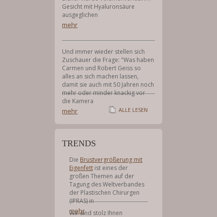
Gesicht mit Hyaluronsäure
ausgeglichen
mehr
Und immer wieder stellen sich
Zuschauer die Frage: "Was haben
Carmen und Robert Geiss so
alles an sich machen lassen,
damit sie auch mit 50 Jahren noch
mehr oder minder knackig vor
die Kamera
ALLE LESEN
mehr
TRENDS
Die
Brustvergrößerung mit
Eigenfett
ist eines der
großen Themen auf der
Tagung des Weltverbandes
der Plastischen Chirurgen
(IPRAS) in
mehr
Wir sind stolz Ihnen