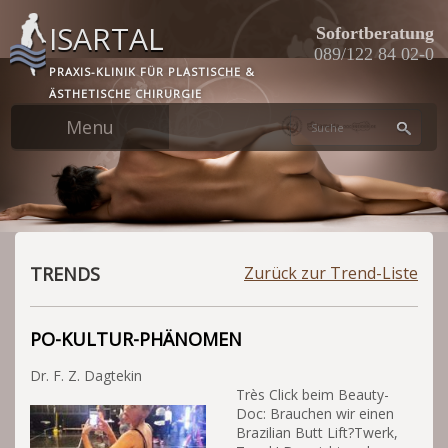
Skip
ISARTAL
to
Sofortberatung
main
089/122 84 02-0
PRAXIS-KLINIK FÜR PLASTISCHE &
content
ÄSTHETISCHE CHIRURGIE
TRENDS
Zurück zur Trend-Liste
PO-KULTUR-PHÄNOMEN
Dr. F. Z. Dagtekin
Très Click beim Beauty-
Doc: Brauchen wir einen
Brazilian Butt Lift?Twerk,