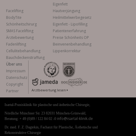
Eigenfett
Facelifting
Hautverjüngung
BodyTite
Heilmittelwerbegesetz
Schönheitschirurg
Eigenfett - Lipofilling
SMAS Facelifting
Patientenerfahrung
Ärztebewertung
Preise Schönheits OP
Fadenlifting
Beinvenenbehandlung
Cellulitebehandlung
Lippenkorrektur
Bauchdeckenstraffung
Über uns
Impressum
Datenschutz
Copyright
Arztbewertung lesen
Partner
Isartal-Praxisklinik für plastische und ästhetische Chirurgie,
Nördliche Münchner Str. 23 82031 München-Grünwald,
info@isartal-klinik.de
Beratung: + 49 (0)89 / 122 84 02 -0
Dr. med. F. Z. Dagtekin, Facharzt für Plastische, Ästhetische und
Rekonstruktive Chirurgie