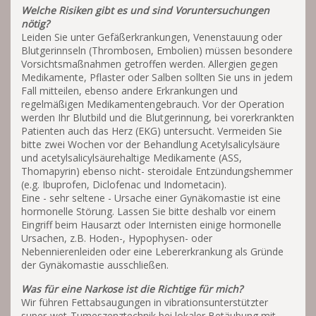
Welche Risiken gibt es und sind Voruntersuchungen
nötig?
Leiden Sie unter Gefäßerkrankungen, Venenstauung oder
Blutgerinnseln (Thrombosen, Embolien) müssen besondere
Vorsichtsmaßnahmen getroffen werden. Allergien gegen
Medikamente, Pflaster oder Salben sollten Sie uns in jedem
Fall mitteilen, ebenso andere Erkrankungen und
regelmäßigen Medikamentengebrauch. Vor der Operation
werden Ihr Blutbild und die Blutgerinnung, bei vorerkrankten
Patienten auch das Herz (EKG) untersucht. Vermeiden Sie
bitte zwei Wochen vor der Behandlung Acetylsalicylsäure
und acetylsalicylsäurehaltige Medikamente (ASS,
Thomapyrin) ebenso nicht- steroidale Entzündungshemmer
(e.g. Ibuprofen, Diclofenac und Indometacin).
Eine - sehr seltene - Ursache einer Gynäkomastie ist eine
hormonelle Störung. Lassen Sie bitte deshalb vor einem
Eingriff beim Hausarzt oder Internisten einige hormonelle
Ursachen, z.B. Hoden-, Hypophysen- oder
Nebennierenleiden oder eine Lebererkrankung als Gründe
der Gynäkomastie ausschließen.
Was für eine Narkose ist die Richtige für mich?
Wir führen Fettabsaugungen in vibrationsunterstützter
super-wet-Tumeszenztechnik bei lokaler Betäubung mit