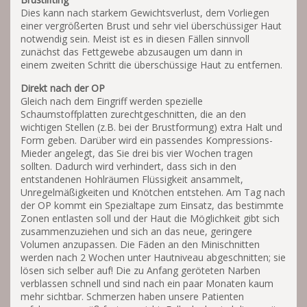
Dies kann nach starkem Gewichtsverlust, dem Vorliegen
einer vergrößerten Brust und sehr viel überschüssiger Haut
notwendig sein. Meist ist es in diesen Fällen sinnvoll
zunächst das Fettgewebe abzusaugen um dann in
einem zweiten Schritt die überschüssige Haut zu entfernen.
Direkt nach der OP
Gleich nach dem Eingriff werden spezielle
Schaumstoffplatten zurechtgeschnitten, die an den
wichtigen Stellen (z.B. bei der Brustformung) extra Halt und
Form geben. Darüber wird ein passendes Kompressions-
Mieder angelegt, das Sie drei bis vier Wochen tragen
sollten. Dadurch wird verhindert, dass sich in den
entstandenen Hohlräumen Flüssigkeit ansammelt,
Unregelmäßigkeiten und Knötchen entstehen. Am Tag nach
der OP kommt ein Spezialtape zum Einsatz, das bestimmte
Zonen entlasten soll und der Haut die Möglichkeit gibt sich
zusammenzuziehen und sich an das neue, geringere
Volumen anzupassen. Die Fäden an den Minischnitten
werden nach 2 Wochen unter Hautniveau abgeschnitten; sie
lösen sich selber auf! Die zu Anfang geröteten Narben
verblassen schnell und sind nach ein paar Monaten kaum
mehr sichtbar. Schmerzen haben unsere Patienten