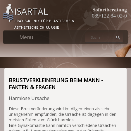
Skip
ISARTAL
to
Sofortberatung
main
089/122 84 02-0
PRAXIS-KLINIK FÜR PLASTISCHE &
content
ÄSTHETISCHE CHIRURGIE
BRUSTVERKLEINERUNG BEIM MANN -
FAKTEN & FRAGEN
Harmlose Ursache
Diese Brustveränderung wird im Allgemeinen als sehr
unangenehm empfunden; die Ursache ist dagegen in den
meisten Fällen zum Glück harmlos.
Eine Gynäkomastie kann nämlich verschiedene Ursachen
haben, z.B. Hormonschwankungen in der Pubertät,