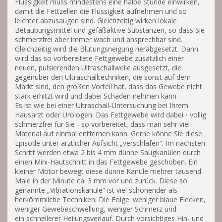
Flüssigkeit muss mindestens eine halbe Stunde einwirken,
damit die Fettzellen die Flüssigkeit aufnehmen und so
leichter abzusaugen sind. Gleichzeitig wirken lokale
Betäubungsmittel und gefäßaktive Substanzen, so dass Sie
schmerzfrei aber immer wach und ansprechbar sind.
Gleichzeitig wird die Blutungsneigung herabgesetzt. Dann
wird das so vorbereitete Fettgewebe zusätzlich einer
neuen, pulsierenden Ultraschallwelle ausgesetzt, die
gegenüber den Ultraschalltechniken, die sonst auf dem
Markt sind, den großen Vorteil hat, dass das Gewebe nicht
stark erhitzt wird und dabei Schaden nehmen kann.
Es ist wie bei einer Ultraschall-Untersuchung bei Ihrem
Hausarzt oder Urologen. Das Fettgewebe wird dabei - völlig
schmerzfrei für Sie - so vorbereitet, dass man sehr viel
Material auf einmal entfernen kann. Gerne könne Sie diese
Episode unter ärztlicher Aufsicht „verschlafen“. Im nächsten
Schritt werden etwa 2 bis 4 mm dünne Saugkanülen durch
einen Mini-Hautschnitt in das Fettgewebe geschoben. Ein
kleiner Motor bewegt diese dünne Kanüle mehrer tausend
Male in der Minute ca. 3 mm vor und zurück. Diese so
genannte „Vibrationskanüle“ ist viel schonender als
herkömmliche Techniken. Die Folge: weniger blaue Flecken,
weniger Gewebeschwellung, weniger Schmerz und
ein schnellerer Heilungsverlauf. Durch vorsichtiges Hin- und