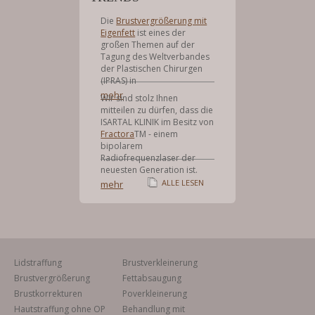
Die
Brustvergrößerung mit
Eigenfett
ist eines der
großen Themen auf der
Tagung des Weltverbandes
der Plastischen Chirurgen
(IPRAS) in
mehr
Wir sind stolz Ihnen
mitteilen zu dürfen, dass die
ISARTAL KLINIK im Besitz von
Fractora
TM - einem
bipolarem
Radiofrequenzlaser der
neuesten Generation ist.
ALLE LESEN
mehr
Lidstraffung
Brustverkleinerung
Brustvergrößerung
Fettabsaugung
Brustkorrekturen
Poverkleinerung
Hautstraffung ohne OP
Behandlung mit