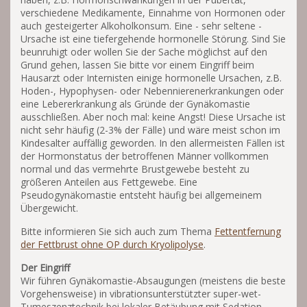
verschiedene Medikamente, Einnahme von Hormonen oder
auch gesteigerter Alkoholkonsum. Eine - sehr seltene -
Ursache ist eine tiefergehende hormonelle Störung. Sind Sie
beunruhigt oder wollen Sie der Sache möglichst auf den
Grund gehen, lassen Sie bitte vor einem Eingriff beim
Hausarzt oder Internisten einige hormonelle Ursachen, z.B.
Hoden-, Hypophysen- oder Nebennierenerkrankungen oder
eine Lebererkrankung als Gründe der Gynäkomastie
ausschließen. Aber noch mal: keine Angst! Diese Ursache ist
nicht sehr häufig (2-3% der Fälle) und wäre meist schon im
Kindesalter auffällig geworden. In den allermeisten Fällen ist
der Hormonstatus der betroffenen Männer vollkommen
normal und das vermehrte Brustgewebe besteht zu
größeren Anteilen aus Fettgewebe. Eine
Pseudogynäkomastie entsteht häufig bei allgemeinem
Übergewicht.
Bitte informieren Sie sich auch zum Thema
Fettentfernung
der Fettbrust ohne OP durch Kryolipolyse
.
Der Eingriff
Wir führen Gynäkomastie-Absaugungen (meistens die beste
Vorgehensweise) in vibrationsunterstützter super-wet-
Tumeszenztechnik bei lokaler Betäubung mit Sedation