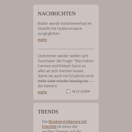
Booking
Menu
NACHRICHTEN
Bisher wurde Volumenverlust im
Gesicht mit Hyaluronsäure
ausgeglichen
mehr
Und immer wieder stellen sich
Zuschauer die Frage: "Was haben
Carmen und Robert Geiss so
alles an sich machen lassen,
damit sie auch mit 50 Jahren noch
mehr oder minder knackig vor
die Kamera
ALLE LESEN
mehr
TRENDS
Die
Brustvergrößerung mit
Eigenfett
ist eines der
großen Themen auf der