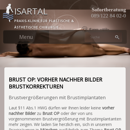
Skip
ISARTAL
to
Sofortberatung
main
089/122 84 02-0
PRAXIS-KLINIK FÜR PLASTISCHE &
content
ÄSTHETISCHE CHIRURGIE
BRUST OP: VORHER NACHHER BILDER
BRUSTKORREKTUREN
Brustvergrößerungen mit Brustimplantaten
Laut §11 Abs.1 HWG dürfen wir Ihnen leider keine
vorher
nachher Bilder
zu
Brust OP
oder der von uns
vorgenommenen Brustvergrößerung mit Brustimplantanten
mehr zeigen. Wir laden Sie herzlich ein, sich in unserern
Praxisräumen in
München
ausführlich zum Thema
Brust OP