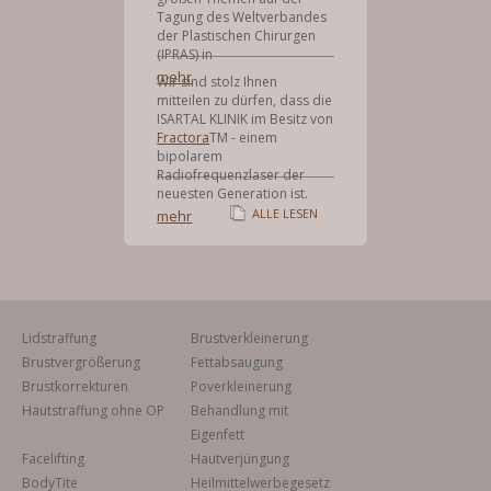
Tagung des Weltverbandes
der Plastischen Chirurgen
(IPRAS) in
mehr
Wir sind stolz Ihnen
mitteilen zu dürfen, dass die
ISARTAL KLINIK im Besitz von
Fractora
TM - einem
bipolarem
Radiofrequenzlaser der
neuesten Generation ist.
ALLE LESEN
mehr
Lidstraffung
Brustverkleinerung
Brustvergrößerung
Fettabsaugung
Brustkorrekturen
Poverkleinerung
Hautstraffung ohne OP
Behandlung mit
Eigenfett
Facelifting
Hautverjüngung
BodyTite
Heilmittelwerbegesetz