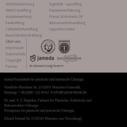
Schönheitschirurg
Eigenfett - Lipofilling
SMAS Facelifting
Patientenerfahrung
Ärztebewertung
Preise Schönheits OP
Fadenlifting
Beinvenenbehandlung
Cellulitebehandlung
Lippenkorrektur
Bauchdeckenstraffung
Über uns
Impressum
Datenschutz
Copyright
Arztbewertung lesen
Partner
Isartal-Praxisklinik für plastische und ästhetische Chirurgie,
Nördliche Münchner Str. 23 82031 München-Grünwald,
info@isartal-klinik.de
Beratung: + 49 (0)89 / 122 84 02 -0
Dr. med. F. Z. Dagtekin, Facharzt für Plastische, Ästhetische und
Rekonstruktive Chirurgie
Privatpraxis für plastische und ästhetische Chirurgie,
Eduard Schmid Str. 13 81541 München (nur Verwaltung)