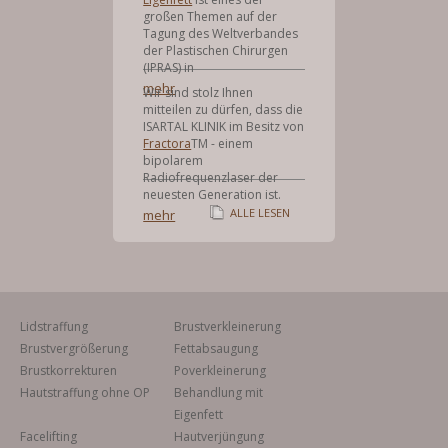
großen Themen auf der
Tagung des Weltverbandes
der Plastischen Chirurgen
(IPRAS) in
mehr
Wir sind stolz Ihnen
mitteilen zu dürfen, dass die
ISARTAL KLINIK im Besitz von
Fractora
TM - einem
bipolarem
Radiofrequenzlaser der
neuesten Generation ist.
ALLE LESEN
mehr
Lidstraffung
Brustverkleinerung
Brustvergrößerung
Fettabsaugung
Brustkorrekturen
Poverkleinerung
Hautstraffung ohne OP
Behandlung mit
Eigenfett
Facelifting
Hautverjüngung