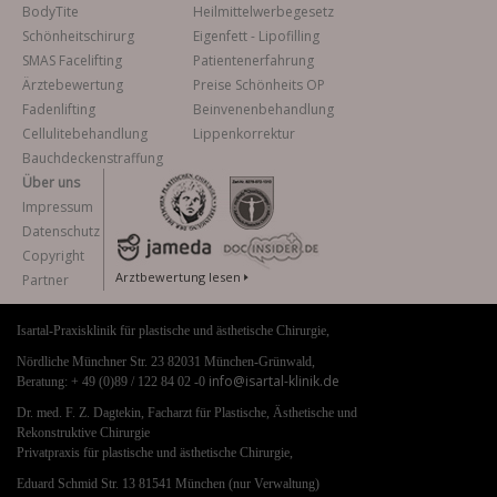
BodyTite
Heilmittelwerbegesetz
Schönheitschirurg
Eigenfett - Lipofilling
SMAS Facelifting
Patientenerfahrung
Ärztebewertung
Preise Schönheits OP
Fadenlifting
Beinvenenbehandlung
Cellulitebehandlung
Lippenkorrektur
Bauchdeckenstraffung
Über uns
Impressum
Datenschutz
Copyright
Arztbewertung lesen
Partner
Isartal-Praxisklinik für plastische und ästhetische Chirurgie,
Nördliche Münchner Str. 23 82031 München-Grünwald,
info@isartal-klinik.de
Beratung: + 49 (0)89 / 122 84 02 -0
Dr. med. F. Z. Dagtekin, Facharzt für Plastische, Ästhetische und
Rekonstruktive Chirurgie
Privatpraxis für plastische und ästhetische Chirurgie,
Eduard Schmid Str. 13 81541 München (nur Verwaltung)