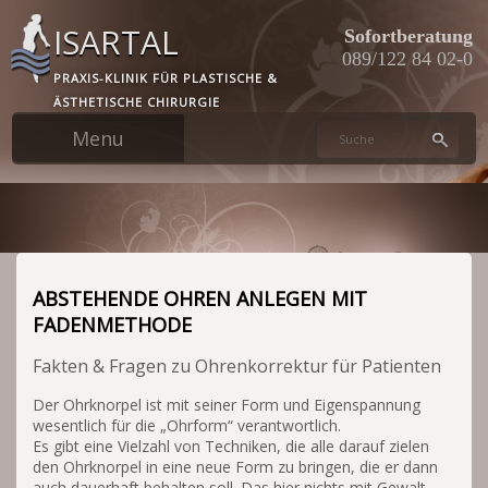
Skip
ISARTAL
to
Sofortberatung
main
089/122 84 02-0
PRAXIS-KLINIK FÜR PLASTISCHE &
content
ÄSTHETISCHE CHIRURGIE
ABSTEHENDE OHREN ANLEGEN MIT
FADENMETHODE
Fakten & Fragen zu Ohrenkorrektur für Patienten
Der Ohrknorpel ist mit seiner Form und Eigenspannung
wesentlich für die „Ohrform“ verantwortlich.
Es gibt eine Vielzahl von Techniken, die alle darauf zielen
den Ohrknorpel in eine neue Form zu bringen, die er dann
auch dauerhaft behalten soll. Das hier nichts mit Gewalt