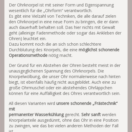
Der Ohrknorpel ist mit seiner Form und Eigenspannung
wesentlich für die „Ohrform“ verantwortlich.
Es gibt eine Vielzahl von Techniken, die alle darauf zielen
den Ohrknorpel in eine neue Form zu bringen, die er dann
auch dauerhaft behalten soll. Das hier nichts mit Gewalt
geht (alleinige Fadenmethode oder sogar das Ankleben der
Ohren) leuchtet ein.
Dazu kommt noch die an sich schon schlechtere
Durchblutung des Knorpels, die eine
möglichst schonende
Operationsmethode
nötig macht.
Der Grund für ein Abstehen der Ohren besteht meist in der
unausgeglichenen Spannung des Ohrknorpels. Die
Knorpelwölbung, die unser Ohr normalerweise nach hinten
biegt, ist ebenfalls häufig nicht ausgebildet. Auch eine zu
große Ohrmuschel oder ein abstehendes Ohrläppchen
können für eine Auffälligkeit des Ohres verantwortlich sein.
All diesen Varianten wird
unsere
schonende „Frästechnik“
mit
permanenter
Wasserkühlung
gerecht.
Sehr
sanft
werden
Knorpelanteile ausgedünnt, ohne das Ohr in eine Position
zu zwingen, wie das bei vielen anderen Methoden der Fall
ist.