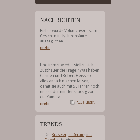
Booking
Menu
NACHRICHTEN
Bisher wurde Volumenverlust im
Gesicht mit Hyaluronsäure
ausgeglichen
mehr
Und immer wieder stellen sich
Zuschauer die Frage: "Was haben
Carmen und Robert Geiss so
alles an sich machen lassen,
damit sie auch mit 50 Jahren noch
mehr oder minder knackig vor
die Kamera
ALLE LESEN
mehr
TRENDS
Die
Brustvergrößerung mit
Eigenfett
ist eines der