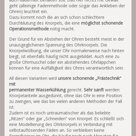
geht (alleinige Fadenmethode oder sogar das Ankleben der
Ohren) leuchtet ein.
Dazu kommt noch die an sich schon schlechtere
Durchblutung des Knorpels, die eine
möglichst schonende
Operationsmethode
nötig macht.
Der Grund für ein Abstehen der Ohren besteht meist in der
unausgeglichenen Spannung des Ohrknorpels. Die
Knorpelwölbung, die unser Ohr normalerweise nach hinten
biegt, ist ebenfalls häufig nicht ausgebildet. Auch eine zu
große Ohrmuschel oder ein abstehendes Ohrläppchen
können für eine Auffälligkeit des Ohres verantwortlich sein.
All diesen Varianten wird
unsere
schonende „Frästechnik“
mit
permanenter
Wasserkühlung
gerecht.
Sehr
sanft
werden
Knorpelanteile ausgedünnt, ohne das Ohr in eine Position
zu zwingen, wie das bei vielen anderen Methoden der Fall
ist.
Zudem ist es noch untraumatischer als das beliebte
„Ritzen“ oder gar „Schneiden“ von Knorpel. Es schließt sich
eine Modellierung des Ohrknorpels in Verbindung mit
selbstauflösenden Fäden an. So verbleiben keine
Fremdkörper im Ohr, die häufig noch nach Monaten für