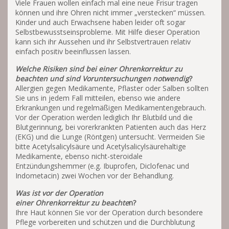
Viele Frauen wollen einfach mal eine neue Frisur tragen
können und ihre Ohren nicht immer „verstecken“ müssen.
Kinder und auch Erwachsene haben leider oft sogar
Selbstbewusstseinsprobleme. Mit Hilfe dieser Operation
kann sich ihr Aussehen und ihr Selbstvertrauen relativ
einfach positiv beeinflussen lassen.
Welche Risiken sind bei einer Ohrenkorrektur zu
beachten und sind Voruntersuchungen notwendig
?
Allergien gegen Medikamente, Pflaster oder Salben sollten
Sie uns in jedem Fall mitteilen, ebenso wie andere
Erkrankungen und regelmäßigen Medikamentengebrauch.
Vor der Operation werden lediglich Ihr Blutbild und die
Blutgerinnung, bei vorerkrankten Patienten auch das Herz
(EKG) und die Lunge (Röntgen) untersucht. Vermeiden Sie
bitte Acetylsalicylsäure und Acetylsalicylsäurehaltige
Medikamente, ebenso nicht-steroidale
Entzündungshemmer (e.g. Ibuprofen, Diclofenac und
Indometacin) zwei Wochen vor der Behandlung.
Was ist vor der Operation
einer Ohrenkorrektur zu
beachte
n?
Ihre Haut können Sie vor der Operation durch besondere
Pflege vorbereiten und schützen und die Durchblutung