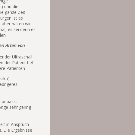
nige
n) und die
ie ganze Zeit
urgen ist es
 aber halten wir
mal, es sei denn es
den.
en Arten von
ender Ultraschall
 der Patient tief
sere Patienten
siko)
iedrigeres
n anpasst
enge sehr gering
eit in Anspruch
. Die Ergebnisse