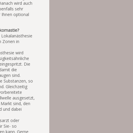
 Danach wird auch
benfalls sehr
r Ihnen optional
äkomastie?
r Lokalanästhesie
n Zonen in
sthesie wird
sigkeitsähnliche
ingespritzt. Die
damit die
augen sind.
ve Substanzen, so
. Gleichzeitig
vorbereitete
lwelle ausgesetzt,
 Markt sind, den
rd und dabei
usarzt oder
r Sie- so
nen kann. Gerne