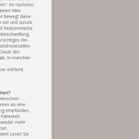
fen“. Im nächsten
einen Mini-
or bewegt diese
 vor und zurück.
als herkömmliche
webeschwellung,
rsichtiges Hin-
stdrüsenzellen
 Dauer des
 ab. In manchen
e
per entfernt
chen?
 Menschen
nten als eine
gung empfunden,
 Patienten
 wieder mehr
ser.
den! Lesen Sie