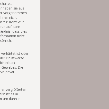
chaltet.
ir haben sie aus
lant vorgenommen
Ihnen nicht
en zur Korrektur
ürze auf dann
ändnis, dass dies
nformation nicht
sönlich.
verhärtet ist oder
n der Brustwarze
inierbar).
s Gewebes. Die
ie privat
ner vergrößerten
st ist es in
en um dann in
.