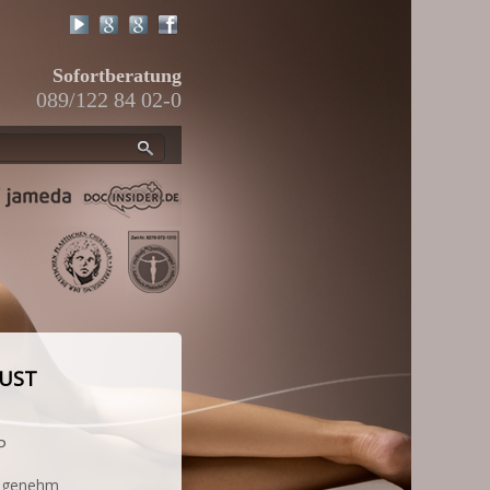
Sofortberatung
089/122 84 02-0
RUST
P
angenehm