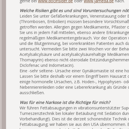
gerne bei
www.docinsider.de
oder
www.jameda.de
nach.
Welche Risiken gibt es und sind Voruntersuchungen nöt
Leiden Sie unter Gefäßerkrankungen, Venenstauung oder B
(Thrombosen, Embolien) müssen besondere Vorsichtsm
getroffen werden. Allergien gegen Medikamente, Pflaster o
Sie uns in jedem Fall mitteilen, ebenso andere Erkrankung
regelmäßigen Medikamentengebrauch. Vor der Operation w
und die Blutgerinnung, bei vorerkrankten Patienten auch d
untersucht. Vermeiden Sie bitte zwei Wochen vor der Beh
Acetylsalicylsäure und acetylsalicylsäurehaltige Medikamen
Thomapyrin) ebenso nicht-steroidale Entzündungshemmer (
Diclofenac und Indometacin).
Eine -sehr seltene- Ursache einer Gynäkomastie ist eine h
Lassen Sie bitte deshalb vor einem Eingriff beim Hausarzt 
einige hormonelle Ursachen, z.B. Hoden-, Hypophysen- od
Nebennierenleiden oder eine Lebererkrankung als Gründe
ausschließen.
Was für eine Narkose ist die Richtige für mich?
Wir führen Fettabsaugungen in vibrationsunterstützter Su
Tumeszenztechnik bei lokaler Betäubung mit Sedation durch
Vorbehandlung!). Dies ist die derzeit schonendste Technik 
Fettabsaugung; wir haben sie aus den USA übernommen. E