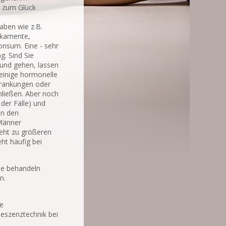
n zum Glück
aben wie z.B.
ikamente,
nsum. Eine - sehr
g. Sind Sie
rund gehen, lassen
 einige hormonelle
krankungen oder
ließen. Aber noch
 der Fälle) und
In den
 Männer
eht zu größeren
ht häufig bei
ie behandeln
n.
te
eszenztechnik bei