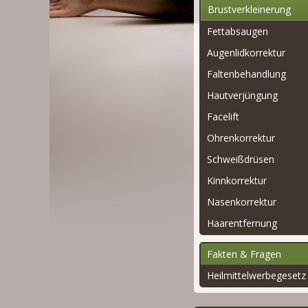
Brustverkleinerung
Fettabsaugen
Augenlidkorrektur
Faltenbehandlung
Hautverjüngung
Facelift
Ohrenkorrektur
Schweißdrüsen
Kinnkorrektur
Nasenkorrektur
Haarentfernung
Fakten & Fragen
Heilmittelwerbegesetz