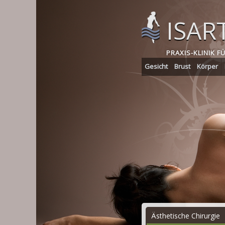
Skip
to
ISAR
main
content
PRAXIS-KLINIK F
Gesicht
Brust
Körper
Ästhetische Chirurgie