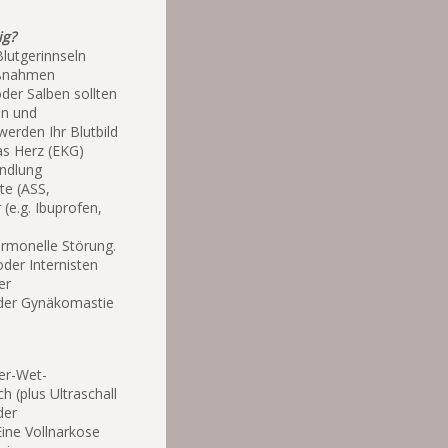
ig?
lutgerinnseln
aßnahmen
der Salben sollten
en und
erden Ihr Blutbild
as Herz (EKG)
andlung
te (ASS,
e.g. Ibuprofen,
ormonelle Störung.
oder Internisten
er
 der Gynäkomastie
per-Wet-
 (plus Ultraschall
der
ine Vollnarkose