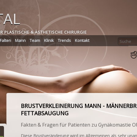
TAL
ÜR PLASTISCHE & ÄSTHETISCHE CHIRURGIE
Falten
Mann
Team
Klinik
Trends
Kontakt
BRUSTVERKLEINERUNG MANN - MÄNNERB
FETTABSAUGUNG
Fakten & Fragen für Patienten zu Gynäkomastie O
Diese Brustveränderung wird im Allgemeinen als sehr un