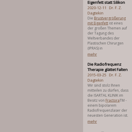
Eigenfett statt Silikon
2020-12-11
Dr. F. Z.
Dagtekin
Die
Brustvergrößerung
mit Eigenfett
ist eines
der großen Themen auf
der Tagung des
Weltverbandes der
Plastischen Chirurgen
(IPRAS) in
mehr
Die Radiofrequenz
Therapie glättet Falten
2015-03-25
Dr. F. Z.
Dagtekin
Wir sind stolz Ihnen
mitteilen zu dürfen, dass
die ISARTAL KLINIK im
Besitz von
Fractora
TM -
einem bipolarem
Radiofrequenzlaser der
neuesten Generation ist.
mehr