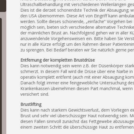
Ultraschallbehandlung mit verschiedenen Wellenlängen ges
Dies ist die derzeit schonendste Technik der Absaugung; w
den USA übernommen. Diese Art von Eingriff kann ambu
werden. Sollte dieses schonende, „einfache“ Vorgehen bei 
möglich sein, bieten sich verschiedene alternative Technik
der männlichen Brust an. Nachfolgend gehen wir in aller K
anzuwendende Vorgehensweisen ein. Bitte haben Sie Verst
nur in alle Kürze erfolgt um den Rahmen dieser Patienteni
zu sprengen. Bei Bedarf beraten wir Sie natürlich gerne per
Entfernung der kompletten Brustdrüse
Dies kann notwendig sein wenn z.B. der Düsenkörper stark 
schmerzt. In diesem Fall wird die Drüse über eine Narbe i
operativ komplett entfernt (auch mit einer Absaugung komb
Danach folgt immer eine feingewebliche Untersuchung de
Krankenkassen übernehmen diesen Part manchmal, wenn S
versichert sind.
Brustlifting
Dies kann nach starkem Gewichtsverlust, dem Vorliegen ei
Brust und sehr viel überschüssiger Haut notwendig sein. Mei
diesen Fällen sinnvoll zunächst das Fettgewebe abzusaug
einem zweiten Schritt die überschüssige Haut zu entfernen