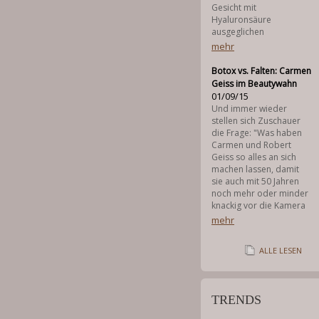
Gesicht mit
Hyaluronsäure
ausgeglichen
mehr
Botox vs. Falten: Carmen
Geiss im Beautywahn
01/09/15
Und immer wieder
stellen sich Zuschauer
die Frage: "Was haben
Carmen und Robert
Geiss so alles an sich
machen lassen, damit
sie auch mit 50 Jahren
noch mehr oder minder
knackig vor die Kamera
mehr
ALLE LESEN
TRENDS