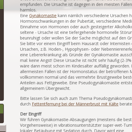
empfunden. Die Ursache ist dagegen in den meisten Fälle
harmlos.
Eine
Gynäkomastie
kann nämlich verschiedene Ursachen h
Hormonschwankungen in der Pubertät, verschiedene Med
Einnahme von Hormonen oder auch gesteigerter Alkoholko
seltene - Ursache ist eine tiefergehende hormonelle Störun
beunruhigt oder wollen Sie der Sache möglichst auf den G
Sie bitte vor einem Eingriff beim Hausarzt oder Internisten
Ursachen, z.B. Hoden-, Hypophysen- oder Nebennierener
eine Lebererkrankung als Gründe der Gynäkomastie aussch
mal: keine Angst! Diese Ursache ist nicht sehr häufig (2-3%
wäre dann meist schon im Kindesalter auffällig geworden. 
allermeisten Fällen ist der Hormonstatus der betroffenen
vollkommen normal und das vermehrte Brustgewebe best
Anteilen aus Fettgewebe. Eine Pseudogynäkomastie entste
allgemeinem Übergewicht.
Bitte lassen Sie sich auch zum Thema Pseudogynäkomast
durch
Fettentfernung bei der Männerbrust mit Kälte
berate
Der Eingriff
Wir führen Gynäkomastie-Absaugungen (meistens die bes
Vorgehensweise) in vibrationsunterstützter super-wet-Tum
lokaler Betäubung mit Sedation durch. Davor wird eine