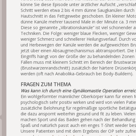
könne Sie diese Episode unter ärztlicher Aufsicht „verschla
Schritt werden etwa 2 bis 4 mm dünne Saugkanülen durch 
Hautschnitt in das Fettgewebe geschoben. Ein kleiner Mot
dünne Kanüle mehrer tausend Male in der Minute ca. 3 mm
Diese so genannte „Vibrationskanüle“ ist viel schonender 
Techniken. Die Folge: weniger blaue Flecken, weniger Ge
weniger Schmerz und schnellerer Heilungsverlauf. Durch vo
und Herbewegen der Kanüle werden die aufgeweichten Bru
jetzt über einen Absaugmechanismus abtransportiert. Die
Eingriffs hängt von der Größe der zu behandelnden Zonen
Fällen muss mit kleinem Schnitt im Bereich der Brustwarz
(Brustwarzenrandschnitt) zusätzlich der härtere Drüsenkör
werden (oft nach Anabolika-Gebrauch bei Body-Buildern).
FRAGEN ZUM THEMA
Was kann ich durch eine Gynäkomastie Operation errei
Ein wohlgeformter männlicher Oberkörper kann für einen
psychologisch sehr positiv wirken und wird von vielen Patie
zusätzliche Belohnung für regelmäßige sportliche Betäti
die dazu anspornt weiterhin gesund und fit zu leben. Vielen
machen Sport und das Baden gehen nach der Behandlung
Spaß und natürlich passt auch ein enges T-Shirt wieder bes
Unsere Patienten sind mit dem Ergebnis der OP sehr zufrie