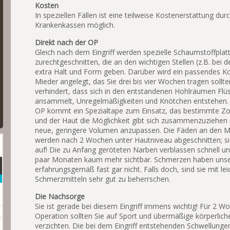
Kosten
In speziellen Fällen ist eine teilweise Kostenerstattung dur
Krankenkassen möglich.
Direkt nach der OP
Gleich nach dem Eingriff werden spezielle Schaumstoffplat
zurechtgeschnitten, die an den wichtigen Stellen (z.B. bei 
extra Halt und Form geben. Darüber wird ein passendes 
Mieder angelegt, das Sie drei bis vier Wochen tragen sollt
verhindert, dass sich in den entstandenen Hohlräumen Flüs
ansammelt, Unregelmäßigkeiten und Knötchen entstehen.
OP kommt ein Spezialtape zum Einsatz, das bestimmte Zon
und der Haut die Möglichkeit gibt sich zusammenzuziehen 
neue, geringere Volumen anzupassen. Die Fäden an den Mi
werden nach 2 Wochen unter Hautniveau abgeschnitten; sie
auf! Die zu Anfang geröteten Narben verblassen schnell un
paar Monaten kaum mehr sichtbar. Schmerzen haben unse
erfahrungsgemäß fast gar nicht. Falls doch, sind sie mit le
Schmerzmitteln sehr gut zu beherrschen.
Die Nachsorge
Sie ist gerade bei diesem Eingriff immens wichtig! Für 2 W
Operation sollten Sie auf Sport und übermäßige körperlic
verzichten. Die bei dem Eingriff entstehenden Schwellunge