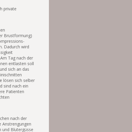
ch private
ten
der Brustformung)
Kompressions-
en. Dadurch wird
sigkeit
 Am Tag nach der
en entlasten soll
und sich an das
nischnitten
 lösen sich selber
d sind nach ein
re Patienten
ichten
ochen nach der
he Anstrengungen
n und Blutergüsse