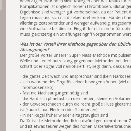
bevorzugen zwar noch viele Kollegen aber das Risiko für ei
Komplikationen ist ungleich höher (Thrombosen, Blutunge
Ergebnisse sind weniger gut vorhersehbar, da der Patient d
liegen muss und sich nicht selber drehen kann. Für den Chir
allerdings zeitsparender und weniger aufwändig, insgesamt
eine Vollnarkose bei diesem Eingriff für nicht mehr für opti
muss gleichzeitig ein Straffungseingriff vorgenommen wer
Was ist der Vorteil ihrer Methode gegenüber den üblich
Absaugungen?
Der große Vorteil unserer Super-Nass-Methode mit pulsier
Welle und Lederhautreizung gegenüber Methoden bei denen
schläft oder sogar voll narkotisiert ist, liegt darin, dass un
- die ganze Zeit wach und ansprechbar sind (kein Narkoseri
- sich während des Eingriffs selber bewegen können (viel n
Thromboserisiko)
- fast nie Nachsaugungen nötig sind
- die Haut sich phantastisch dem neuen, kleineren Volume
- der Gewebeschaden durch die recht große Flüssigkeitsm
ist (kaum blaue Flecken oder Schmerzen)
- in der Regel früher wieder alltagstauglich sind
Dafür ist die Methode deutlich aufwändiger, nimmt mehr Z
und ist etwas teurer wegen des hohen Materialverbrauches