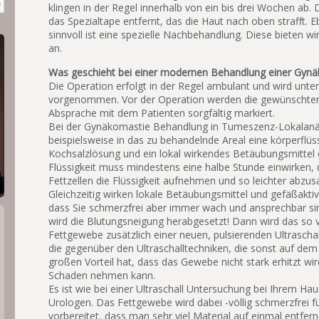
klingen in der Regel innerhalb von ein bis drei Wochen ab.
das Spezialtape entfernt, das die Haut nach oben strafft. E
sinnvoll ist eine spezielle Nachbehandlung. Diese bieten wi
an.
Was geschieht bei einer modernen
Behandlung
einer Gyn
Die Operation erfolgt in der Regel ambulant und wird unte
vorgenommen. Vor der Operation werden die gewünschte
Absprache mit dem Patienten sorgfältig markiert.
Bei der Gynäkomastie Behandlung in Tumeszenz-Lokalanä
beispielsweise in das zu behandelnde Areal eine körperflüs
Kochsalzlösung und ein lokal wirkendes Betäubungsmittel e
Flüssigkeit muss mindestens eine halbe Stunde einwirken, 
Fettzellen die Flüssigkeit aufnehmen und so leichter abzus
Gleichzeitig wirken lokale Betäubungsmittel und gefäßakti
dass Sie schmerzfrei aber immer wach und ansprechbar sind
wird die Blutungsneigung herabgesetzt! Dann wird das so 
Fettgewebe zusätzlich einer neuen, pulsierenden Ultraschal
die gegenüber den Ultraschalltechniken, die sonst auf dem
großen Vorteil hat, dass das Gewebe nicht stark erhitzt wi
Schaden nehmen kann.
Es ist wie bei einer Ultraschall Untersuchung bei Ihrem Ha
Urologen. Das Fettgewebe wird dabei -völlig schmerzfrei fü
vorbereitet, dass man sehr viel Material auf einmal entfer