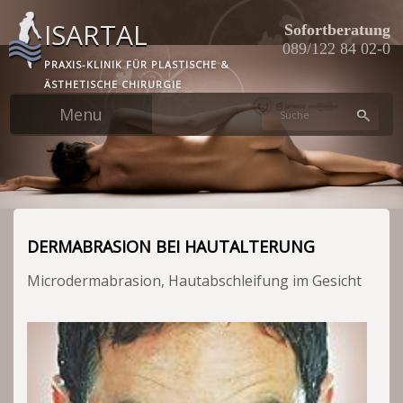
Skip
ISARTAL
to
Sofortberatung
main
089/122 84 02-0
PRAXIS-KLINIK FÜR PLASTISCHE &
content
ÄSTHETISCHE CHIRURGIE
DERMABRASION BEI HAUTALTERUNG
Microdermabrasion, Hautabschleifung im Gesicht