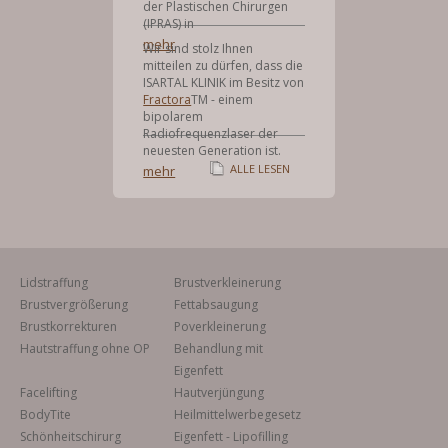
der Plastischen Chirurgen
(IPRAS) in
mehr
Wir sind stolz Ihnen
mitteilen zu dürfen, dass die
ISARTAL KLINIK im Besitz von
Fractora
TM - einem
bipolarem
Radiofrequenzlaser der
neuesten Generation ist.
ALLE LESEN
mehr
Lidstraffung
Brustverkleinerung
Brustvergrößerung
Fettabsaugung
Brustkorrekturen
Poverkleinerung
Hautstraffung ohne OP
Behandlung mit
Eigenfett
Facelifting
Hautverjüngung
BodyTite
Heilmittelwerbegesetz
Schönheitschirurg
Eigenfett - Lipofilling