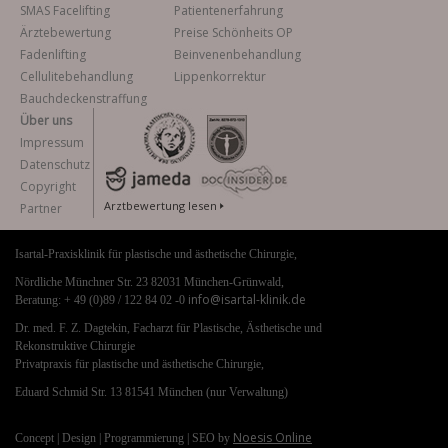
SMAS Facelifting
Patientenerfahrung
Ärztebewertung
Preise Schönheits OP
Fadenlifting
Beinvenenbehandlung
Cellulitebehandlung
Lippenkorrektur
Bauchdeckenstraffung
Über uns
Impressum
Datenschutz
Copyright
Arztbewertung lesen
Partner
Isartal-Praxisklinik für plastische und ästhetische Chirurgie,
Nördliche Münchner Str. 23 82031 München-Grünwald,
info@isartal-klinik.de
Beratung: + 49 (0)89 / 122 84 02 -0
Dr. med. F. Z. Dagtekin, Facharzt für Plastische, Ästhetische und
Rekonstruktive Chirurgie
Privatpraxis für plastische und ästhetische Chirurgie,
Eduard Schmid Str. 13 81541 München (nur Verwaltung)
Noesis Online
Concept | Design | Programmierung | SEO by