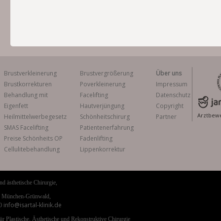
Brustverkleinerung
Brustvergrößerung
Über uns
Brustkorrekturen
Poverkleinerung
Impressum
Behandlung mit
Facelifting
Datenschutz
Eigenfett
Hautverjüngung
Copyright
Arztbewe
Heilmittelwerbegesetz
Schönheitschirurg
Partner
SMAS Facelifting
Patientenerfahrung
Preise Schönheits OP
Fadenlifting
Cellulitebehandlung
Lippenkorrektur
und ästhetische Chirurgie,
31 München-Grünwald,
info@isartal-klinik.de
-0
für Plastische, Ästhetische und Rekonstruktive Chirurgie