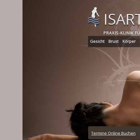
Skip
to
ISAR
main
content
PRAXIS-KLINIK F
Gesicht
Brust
Körper
Online
Termine Online Buchen