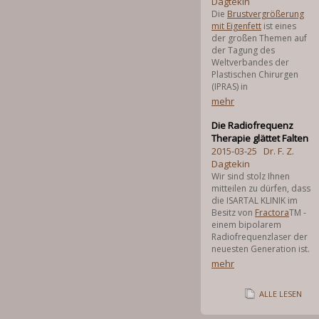
Dagtekin
Die
Brustvergrößerung
mit Eigenfett
ist eines
der großen Themen auf
der Tagung des
Weltverbandes der
Plastischen Chirurgen
(IPRAS) in
mehr
Die Radiofrequenz
Therapie glättet Falten
2015-03-25
Dr. F. Z.
Dagtekin
Wir sind stolz Ihnen
mitteilen zu dürfen, dass
die ISARTAL KLINIK im
Besitz von
Fractora
TM -
einem bipolarem
Radiofrequenzlaser der
neuesten Generation ist.
mehr
ALLE LESEN