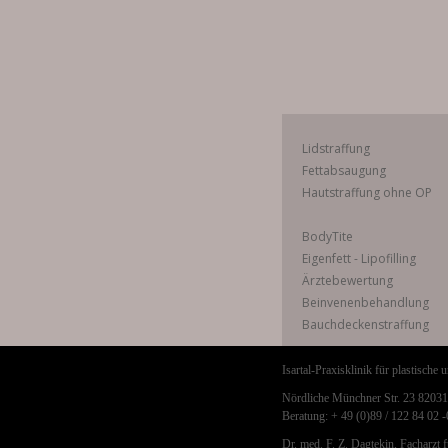
Lidstraffung
Fettabsaugung
Hautstraffung ohne OP
BodyTite
Eigenfett - Lipofilling
Ärztebewertung
Beinvenenbehandlung
Bauchdeckenstraffung
Isartal-Praxisklinik für plastische 
Nördliche Münchner Str. 23 820
Beratung: + 49 (0)89 / 122 84 02 
Dr. med. F. Z. Dagtekin, Facharzt 