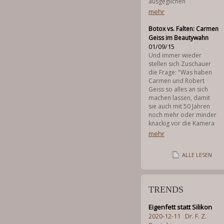
ausgeglichen
mehr
Botox vs. Falten: Carmen
Geiss im Beautywahn
01/09/15
Und immer wieder
stellen sich Zuschauer
die Frage: "Was haben
Carmen und Robert
Geiss so alles an sich
machen lassen, damit
sie auch mit 50 Jahren
noch mehr oder minder
knackig vor die Kamera
mehr
ALLE LESEN
TRENDS
Eigenfett statt Silikon
2020-12-11
Dr. F. Z.